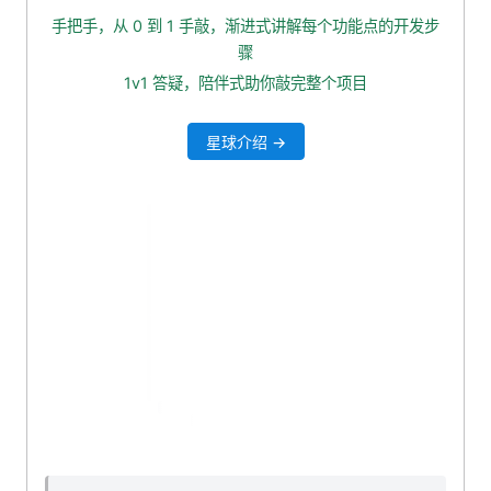
注册 Pinia
手把手，从 0 到 1 手敲，渐进式讲解每个功能点的开发步
重构聊天对话框组件
骤
测试一下
1v1 答疑，陪伴式助你敲完整个项目
状态持久化
星球介绍 →
父组件接受状态值
本小节源码下载