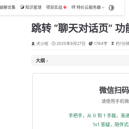
破解合集
知识星球
项目实战
特价云服务器
跳转 “聊天对话页” 
犬小哈
2025年9月27日
1784
字
约
1
分
大纲
跳转路由时传递数据
命名路由
微信扫码
通过 state 传递参数
请使用手机微
打印 state 参数日志
发送按钮不可点击状态
手把手，从 0 到 1 手敲，
引入 “聊天输入框” 组件
1v1 答疑，陪伴