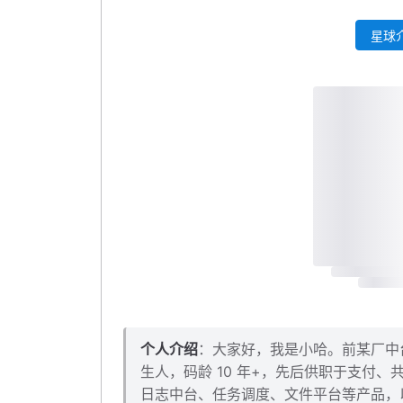
支持自定义样式
星球介
文本域自动调整
本小节源码下载
个人介绍
：大家好，我是小哈。前某厂中台架
生人，码龄 10 年+，先后供职于支付
日志中台、任务调度、文件平台等产品，