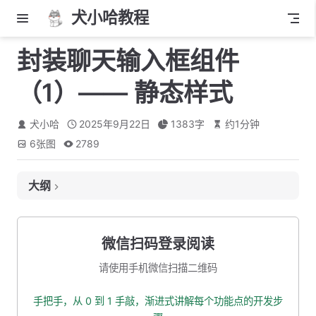
犬小哈教程
封装聊天输入框组件
（1）—— 静态样式
犬小哈
2025年9月22日
1383
字
约
1
分钟
6
张图
2789
大纲
新建 “聊天输入框” 组件
引入组件
微信扫码登录阅读
聊天输入框左下角布局
请使用手机微信扫描二维码
大模型下拉框
手把手，从 0 到 1 手敲，渐进式讲解每个功能点的开发步
联网搜索