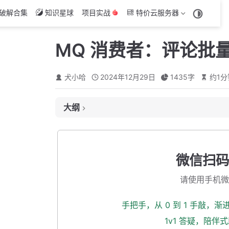
破解合集
知识星球
项目实战
特价云服务器
MQ 消费者：评论批量写
犬小哈
2024年12月29日
1435
字
约
1
分
大纲
KV 服务：提供批量新增评论内容 Feign 接口
封装 rpc 调用
微信扫码
封装 mapper
请使用手机微
补充 consumer 消费者逻辑
自测一波
手把手，从 0 到 1 手敲，
本小节源码下载
1v1 答疑，陪伴