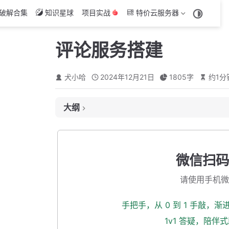
破解合集
知识星球
项目实战
特价云服务器
评论服务搭建
犬小哈
2024年12月21日
1805
字
约
1
分
大纲
新建父模块
新建 api 子模块
微信扫码
新建 biz 子模块
请使用手机微
添加启动类、配置类
启动类
手把手，从 0 到 1 手敲，
application.yml
1v1 答疑，陪伴