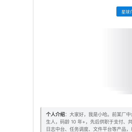
application-dev.yml
星球介
bootstrap.yml
generatorConfig.xml
logback-spring.xml
启动服务
本小节源码下载
个人介绍
：大家好，我是小哈。前某厂中台架
生人，码龄 10 年+，先后供职于支付
日志中台、任务调度、文件平台等产品，