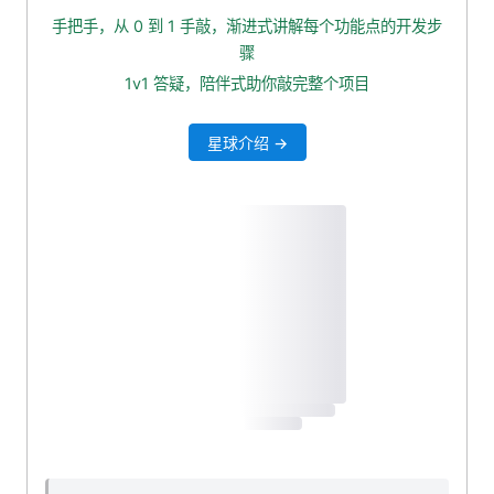
重试发送 MQ
手把手，从 0 到 1 手敲，渐进式讲解每个功能点的开发步
启用 Retry
骤
重构 service 业务层
1v1 答疑，陪伴式助你敲完整个项目
自测效果
星球介绍 →
异步发送 MQ + 重试
添加配置
配置 RetryTemplate
配置线程池
重构重试工具类
重构 service 业务层
修改配置
测试看看
本小节源码下载