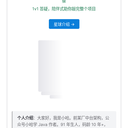
骤
修改 service 层
1v1 答疑，陪伴式助你敲完整个项目
小作业
星球介绍 →
计数服务：重构 Redis 计数
DTO 接收发布者 ID
重构消费者
计数服务：重构数据库计数
封装工具类方法
封装 Mapper 更新方法
重构消费者
自测一波
初始化 Redis 缓存
本小节源码下载
个人介绍
：大家好，我是小哈。前某厂中台架构，公
众号小哈学 Java 作者。91 年生人，码龄 10 年+，