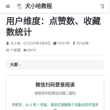
犬小哈教程
用户维度：点赞数、收藏
数统计
犬小哈
2025年4月9日
3051
字
约
1
分钟
11
张图
6819
大纲
设置笔记发布者 ID
封装 mapper 查询方法
微信扫码登录阅读
重构方法
请使用手机微信扫描二维码
笔记服务：重构笔记点赞、取消点赞接口
手把手，从 0 到 1 手敲，渐进式讲解每个功能点的开发步
DTO 设置发布者 ID