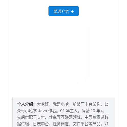
创建 lua 脚本
星球介绍 →
创建 Lua 返回值枚举类
添加异常码枚举值
执行 lua 脚本
初始化 bloom
删除 ZSET 列表中的笔记 ID
创建 Controller 接口
自测一波
本小节源码下载
个人介绍
：大家好，我是小哈。前某厂中台架构，公
众号小哈学 Java 作者。91 年生人，码龄 10 年+，
先后供职于支付、共享等互联网领域，主导负责过数
据传输、日志中台、任务调度、文件平台等产品，以