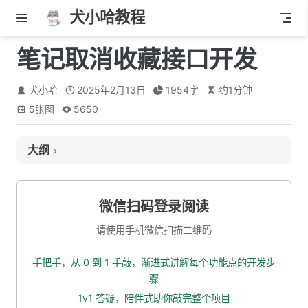
犬小哈教程
笔记取消收藏接口开发
犬小哈
2025年2月13日
1954
字
约
1
分钟
5
张图
5650
大纲
接口定义
接口地址
微信扫码登录阅读
入参
请使用手机微信扫描二维码
出参
手把手，从 0 到 1 手敲，渐进式讲解每个功能点的开发步
创建入参 VO
骤
Service 业务层
1v1 答疑，陪伴式助你敲完整个项目