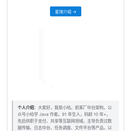
编辑 controller 层
星球介绍 →
封装 Feign 客户端接口
封装 rpc 层
重构 service 层
重命名与删除代码
自测一波
本小节源码下载
个人介绍
：大家好，我是小哈。前某厂中台架构，公
众号小哈学 Java 作者。91 年生人，码龄 10 年+，
先后供职于支付、共享等互联网领域，主导负责过数
据传输、日志中台、任务调度、文件平台等产品，以