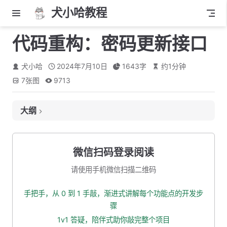
犬小哈教程
代码重构：密码更新接口
犬小哈
2024年7月10日
1643
字
约
1
分钟
7
张图
9713
大纲
接口定义
接口地址
微信扫码登录阅读
入参
请使用手机微信扫描二维码
出参
手把手，从 0 到 1 手敲，渐进式讲解每个功能点的开发步
创建 DTO 实体类
骤
编辑 service 业务层
1v1 答疑，陪伴式助你敲完整个项目