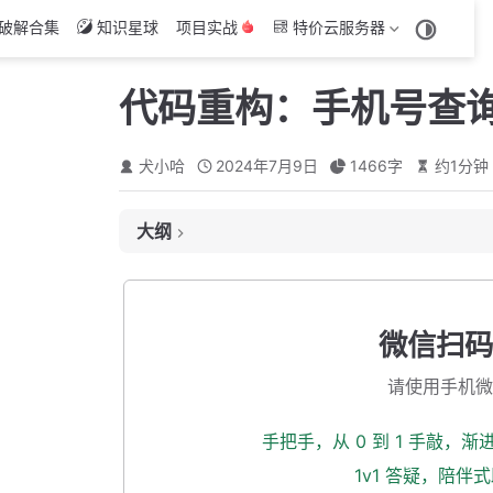
破解合集
知识星球
项目实战
特价云服务器
代码重构：手机号查
犬小哈
2024年7月9日
1466
字
约
1
分钟
大纲
接口定义
接口地址
微信扫码
入参
请使用手机微
出参
创建出入参 DTO
手把手，从 0 到 1 手敲，
入参
1v1 答疑，陪伴