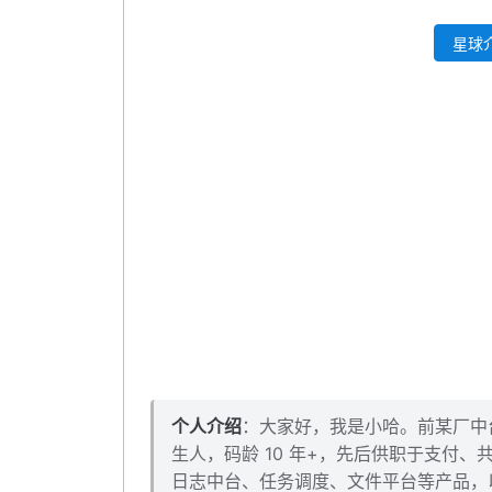
出参
星球介
添加全局枚举
编写 service 业务层
编写 controller 层
封装 Feign 客户端接口
封装 rpc 调用
重构 service 层
自测一波
本小节源码下载
个人介绍
：大家好，我是小哈。前某厂中台架
生人，码龄 10 年+，先后供职于支付
日志中台、任务调度、文件平台等产品，