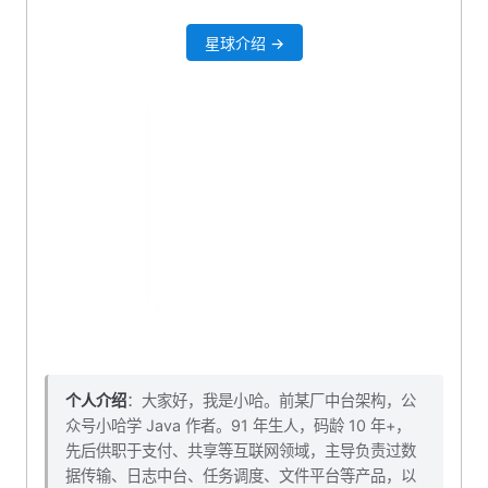
重构用户注册
星球介绍 →
添加 xiaohashu-user-api 依赖
添加 DTO 实体类
biz 模块添加 api 模块依赖
编写 service 业务层
编写 controller
编写 Feign 客户端接口
auth 服务引入 api 模块
封装 rpc 调用层
添加全局枚举
调用用户服务
个人介绍
：大家好，我是小哈。前某厂中台架构，公
众号小哈学 Java 作者。91 年生人，码龄 10 年+，
本小节源码下载
先后供职于支付、共享等互联网领域，主导负责过数
据传输、日志中台、任务调度、文件平台等产品，以