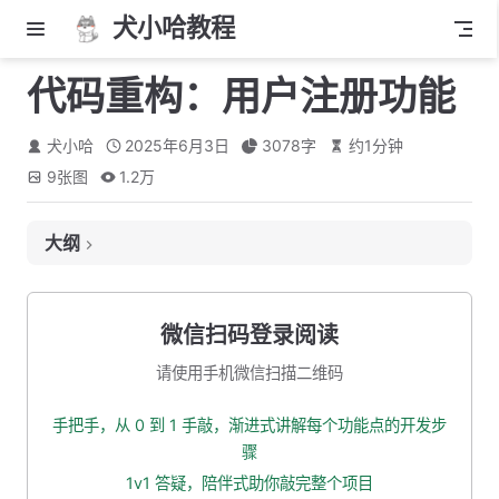
犬小哈教程
代码重构：用户注册功能
犬小哈
2025年6月3日
3078
字
约
1
分钟
9
张图
1.2万
大纲
认证服务与用户服务的职责划分
复制 DO 类、Mapper 接口、XML 映射文件
微信扫码登录阅读
重构启动任务
请使用手机微信扫描二维码
整合 Redis
手把手，从 0 到 1 手敲，渐进式讲解每个功能点的开发步
添加配置
骤
添加相关类
1v1 答疑，陪伴式助你敲完整个项目