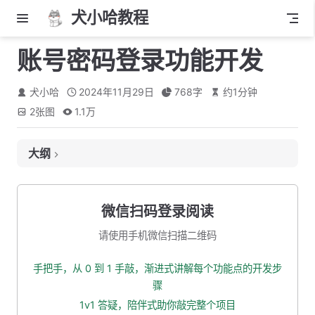
犬小哈教程
账号密码登录功能开发
犬小哈
2024年11月29日
768
字
约
1
分钟
2
张图
1.1万
大纲
添加错误状态码
完善账号/密码登录逻辑
微信扫码登录阅读
自测一波
请使用手机微信扫描二维码
本小节源码下载
手把手，从 0 到 1 手敲，渐进式讲解每个功能点的开发步
骤
1v1 答疑，陪伴式助你敲完整个项目