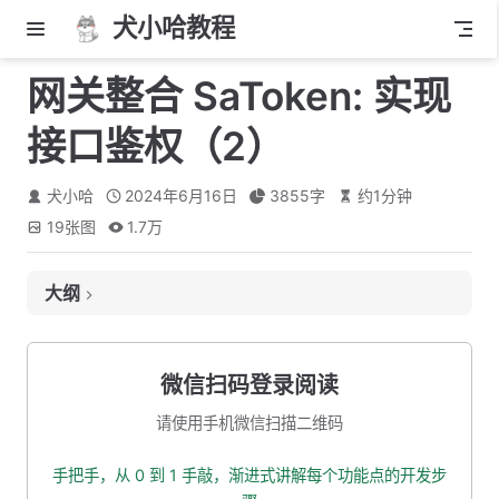
犬小哈教程
网关整合 SaToken: 实现
接口鉴权（2）
犬小哈
2024年6月16日
3855
字
约
1
分钟
19
张图
1.7万
大纲
配置接口鉴权
StpInterface 接口实现类说明
微信扫码登录阅读
添加依赖
请使用手机微信扫描二维码
打印日志
手把手，从 0 到 1 手敲，渐进式讲解每个功能点的开发步
修改 Redis 中角色-权限数据格式