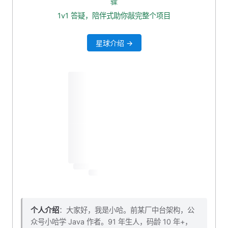
骤
角色
1v1 答疑，陪伴式助你敲完整个项目
权限
星球介绍 →
SaToken 查询权限数据
添加依赖
配置 RedisTemplate
Redis Key 全局常量类
查询角色
查询权限
本小节源码下载
个人介绍
：大家好，我是小哈。前某厂中台架构，公
众号小哈学 Java 作者。91 年生人，码龄 10 年+，