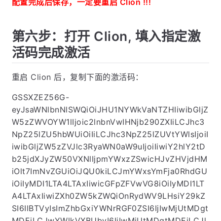
配置完成后保存，一定要重启 Clion !!!
第六步：打开 Clion, 填入指定激
活码完成激活
重启 Clion 后，复制下面的激活码：
GSSXZEZ56G-
eyJsaWNlbnNlSWQiOiJHU1NYWkVaNTZHIiwibGljZ
W5zZWVOYW1lIjoic2lnbnVwIHNjb290ZXIiLCJhc3
NpZ25lZU5hbWUiOiIiLCJhc3NpZ25lZUVtYWlsIjoiI
iwibGljZW5zZVJlc3RyaWN0aW9uIjoiIiwiY2hlY2tD
b25jdXJyZW50VXNlIjpmYWxzZSwicHJvZHVjdHM
iOlt7ImNvZGUiOiJQU0kiLCJmYWxsYmFja0RhdGU
iOiIyMDI1LTA4LTAxIiwicGFpZFVwVG8iOiIyMDI1LT
A4LTAxIiwiZXh0ZW5kZWQiOnRydWV9LHsiY29kZ
SI6IlBTVyIsImZhbGxiYWNrRGF0ZSI6IjIwMjUtMDgt
MDEiLCJwYWlkVXBUbyI6IjIwMjUtMDgtMDEiLCJl