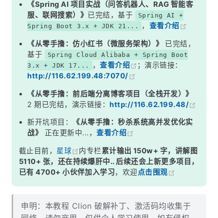
《Spring AI 项目实战（问答机器人、RAG 智能客
服、联网搜索）》
已完结，基于
Spring AI +
，
查看介绍
Spring Boot 3.x + JDK 21...
《从零手撸：仿小红书（微服务架构）》
已完结，
基于
Spring Cloud Alibaba + Spring Boot
，
查看介绍
；演示链接：
3.x + JDK 17...
http://116.62.199.48:7070/
《从零手撸：前后端分离博客项目（全栈开发）》
2 期已完结，演示链接：
http://116.62.199.48/
新开坑项目：
《从零手撸：秒杀系统高并发优化实
战》
正在更新中...，
查看介绍
截止目前，
星球
内专栏
累计输出 150w+ 字，讲解图
5110+ 张，还在持续爆肝中.. 后续还会上新更多项目，
已有 4700+ 小伙伴加入学习
，欢迎
点击围观
申明：本教程 Clion 破解补丁、激活码均收集于