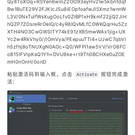
Qy8ToXOq+RSYen6winZ2OO93eyHv2Iw5kbn1dqf
Bw1BuTE29V2FJKicJSu8iEOpfoafwJISXmz1wnnW
L3V/0NxTulfWsXugOoLfv0ZIBP1xH9kmf22jjQ2JiH
hQZP7ZDsreRrOeIQ/c4yR8IQvMLfC0WKQqrHu5Zz
XTH4NO3CwGWSlTY74kE91zXB5mwWAx1jig+UX
Yc2w4RkVhy0//lOmVya/PEepuuTTI4+UJwC7qbVl
h5zfhj8oTNUXgN0AOc+Q0/WFPl1aw5VV/VrO8FC
oB15lFVlpKaQ1Yh+DVU8ke+rt9Th0BCHXe0uZOE
mH0nOnH/0onD
粘贴激活码到输入框，点击
按钮完成激
Activate
活：