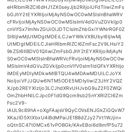
eHRlbmRlZCI6dHJ1ZX0seyJjb2RlIjoiUFdTIiwiZmFs
bGJhY2tEYXRlIjoiMjAyNS0wOC0wMSIsInBhaWRV
cFRvIjoiMjAyNS0wOC0wMSIsImV4dGVuZGVkIjp0
cnVlfSx7ImNvZGUiOiJDTCIsImZhbGxiYWNrRGF0Z
SI6IjIwMjUtMDgtMDEiLCJwYWlkVXBUbyI6IjIwMj
UtMDgtMDEiLCJleHRlbmRlZCI6ZmFsc2V9LHsiY2
9kZSI6IlBDV01QIiwiZmFsbGJhY2tEYXRlIjoiMjAyN
S0wOC0wMSIsInBhaWRVcFRvIjoiMjAyNS0wOC0w
MSIsImV4dGVuZGVkIjp0cnVlfV0sIm1ldGFkYXRhIjo
iMDEyMDIyMDkwMlBTQU4wMDAwMDUiLCJoYX
NoIjoiVFJJQUw6NTM5ODE5MDIyIiwiZ3JhY2VQZ
XJpb2REYXlzIjo3LCJhdXRvUHJvbG9uZ2F0ZWQi
OmZhbHNlLCJpc0F1dG9Qcm9sb25nYXRlZCI6Zm
Fsc2V9-
iAUL9c89hA+oXgFAajsV9QyCOVsENJGkZiGQvW7
XKaJID5XtXbxU4iBdMPaiJE1B8dZJy27Vt1WJjin+
oQtnSC47t0MCx61vPOBGk/KAvEBoi6d8mfP5u72