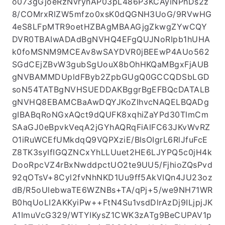
o073gGjoeRzNvrynAP03pL486P3KCAyiNPhDs2z
8/COMrxRlZW5mfzo0xsK0dQGNH3UoG/9RVwHG
4eS8LFpMTR9oetHZBAgMBAAGjgZkwgZYwCQY
DVR0TBAIwADAdBgNVHQ4EFgQUJNoRIpb1hUHA
k0foMSNM9MCEAv8wSAYDVR0jBEEwP4AUo562
SGdCEjZBvW3gubSgUouX8bOhHKQaMBgxFjAUB
gNVBAMMDUpldFByb2ZpbGUgQ0GCCQDSbLGD
soN54TATBgNVHSUEDDAKBggrBgEFBQcDATALB
gNVHQ8EBAMCBaAwDQYJKoZIhvcNAQELBQADg
gIBABqRoNGxAQct9dQUFK8xqhiZaYPd30TlmCm
SAaGJ0eBpvkVeqA2jGYhAQRqFiAlFC63JKvWvRZ
O1iRuWCEfUMkdqQ9VQPXziE/BlsOIgrL6RlJfuFcE
Z8TK3syIfIGQZNCxYhLLUuet2HE6LJYPQ5c0jH4k
DooRpcVZ4rBxNwddpctUO2te9UU5/FjhioZQsPvd
92qOTsV+8Cyl2fvNhNKD1Uu9ff5AkVIQn4JU23oz
dB/R5oUlebwaTE6WZNBs+TA/qPj+5/we9NH71WR
B0hqUoLI2AKKyiPw++FtN4Su1vsdDlrAzDj9ILjpjJK
A1ImuVcG329/WTYIKysZ1CWK3zATg9BeCUPAV1p