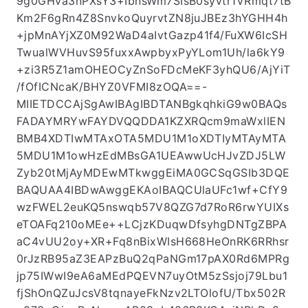
9g0GHva3nPXsY3+IbnsWm7SIsB0syvtr1VRmqt7tB
Km2F6gRn4Z8SnvkoQuyrvtZN8juJBEz3hYGHH4h
+jpMnAYjXZ0M92WaD4aIvtGazp41f4/FuXW6IcSH
TwualWVHuvS95fuxxAwpbyxPyYLom1Uh/la6kY9
+zi3R5Z1amOHEOCyZnSoFDcMeKF3yhQU6/AjYiT
/fOfICNcaK/BHYZ0VFMI8zOQA==-
MIIETDCCAjSgAwIBAgIBDTANBgkqhkiG9w0BAQs
FADAYMRYwFAYDVQQDDA1KZXRQcm9maWxlIEN
BMB4XDTIwMTAxOTA5MDU1M1oXDTIyMTAyMTA
5MDU1M1owHzEdMBsGA1UEAwwUcHJvZDJ5LW
Zyb20tMjAyMDEwMTkwggEiMA0GCSqGSIb3DQE
BAQUAA4IBDwAwggEKAoIBAQCUlaUFc1wf+CfY9
wzFWEL2euKQ5nswqb57V8QZG7d7RoR6rwYUIXs
eTOAFq210oMEe++LCjzKDuqwDfsyhgDNTgZBPA
aC4vUU2oy+XR+Fq8nBixWIsH668HeOnRK6RRhsr
0rJzRB95aZ3EAPzBuQ2qPaNGm17pAX0Rd6MPRg
jp75IWwI9eA6aMEdPQEVN7uyOtM5zSsjoj79Lbu1
fjShOnQZuJcsV8tqnayeFkNzv2LTOlofU/Tbx502R