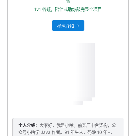
骤
3.3 新增两个私有方法
1v1 答疑，陪伴式助你敲完整个项目
3.4 重构 login() 方法
星球介绍 →
3.5 重构 checkPassword() 方法
四、修复并发竞态漏洞
4.1 问题分析
4.2 解决方案：Lua 脚本原子操作
4.3 创建 Lua 脚本文件
4.4 在构造函数中加载 Lua 脚本
4.5 重构 addLoginFailCount() 方法
五、自测一波
5.1 测试一：登录 — 密码错误 5 次后被锁定
5.2 测试二：登录 — 密码正确后失败计数被清除
个人介绍
：大家好，我是小哈。前某厂中台架构，公
众号小哈学 Java 作者。91 年生人，码龄 10 年+，
5.3 测试三：登录 — 被禁用账号不触发密码校验