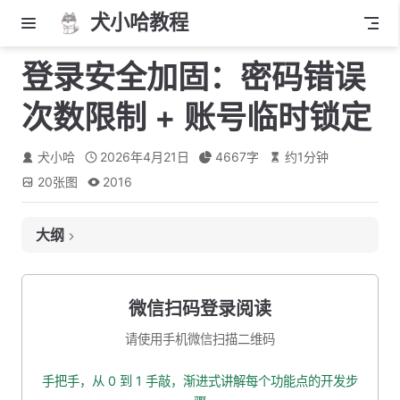
犬小哈教程
登录安全加固：密码错误
次数限制 + 账号临时锁定
犬小哈
2026年4月21日
4667
字
约
1
分钟
20
张图
2016
大纲
一、要解决什么问题？
二、解决方案：Redis 失败计数器
微信扫码登录阅读
三、代码实现
请使用手机微信扫描二维码
3.1 新增错误码
手把手，从 0 到 1 手敲，渐进式讲解每个功能点的开发步
3.2 新增常量