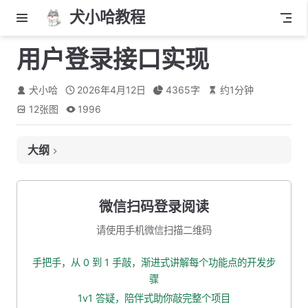
犬小哈教程
用户登录接口实现
犬小哈
2026年4月12日
4365
字
约
1
分钟
12
张图
1996
大纲
一、登录接口设计回顾
接口地址
微信扫码登录阅读
入参
请使用手机微信扫描二维码
出参
手把手，从 0 到 1 手敲，渐进式讲解每个功能点的开发步
二、登录流程分析
骤
三、新建登录类型枚举
1v1 答疑，陪伴式助你敲完整个项目