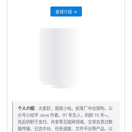
四、新建登录入参 VO
星球介绍 →
五、新建登录出参 VO
5.1 登录响应 VO
六、扩展错误码枚举
七、扩展 Mapper 层
7.1 Mapper 接口添加方法
7.2 Mapper XML 添加 SQL
八、编写 Service 业务层
8.1 扩展 Service 接口
8.2 实现 Service 接口
九、编写 Controller 接口
个人介绍
：大家好，我是小哈。前某厂中台架构，公
众号小哈学 Java 作者。91 年生人，码龄 10 年+，
十、验证登录状态
先后供职于支付、共享等互联网领域，主导负责过数
十一、自测一波
据传输、日志中台、任务调度、文件平台等产品，以