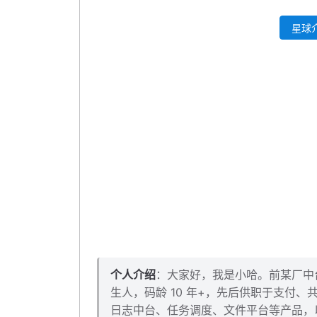
四、配置多环境 Profile
星球介
4.1 为什么需要多环境？
4.2 如何配置多环境？
4.3 改造 application.yml
4.4 新建 application-dev.yml: 添加数据源
4.5 新建 application-prod.yml
五、整合 Maven 插件：自动生成实体类 DO 与 Map
5.1 配置插件
5.2 新建包、配置文件
六：配置 Mapper 接口扫描
七、自测验证
本小节源码下载
个人介绍
：大家好，我是小哈。前某厂中台架
生人，码龄 10 年+，先后供职于支付
日志中台、任务调度、文件平台等产品，