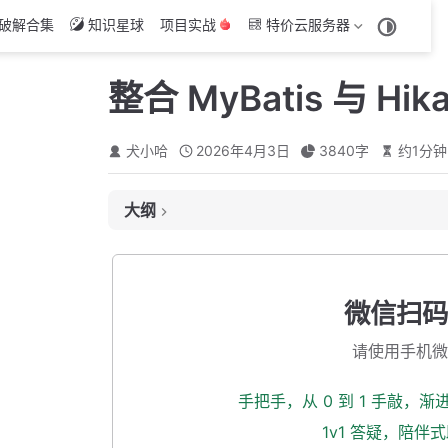
破解合集
知识星球
项目实战
特价云服务器
整合 MyBatis 与 Hik
犬小哈
2026年4月3日
3840
字
约
1
分钟
大纲
一、先搞清楚几个概念
1.1 为什么选择 HikariCP？
微信扫码
二、父 POM 版本管理
请使用手机微
2.1 添加版本号
2.2 统一依赖管理
手把手，从 0 到 1 手敲，
三、common 子模块引入依赖
1v1 答疑，陪伴