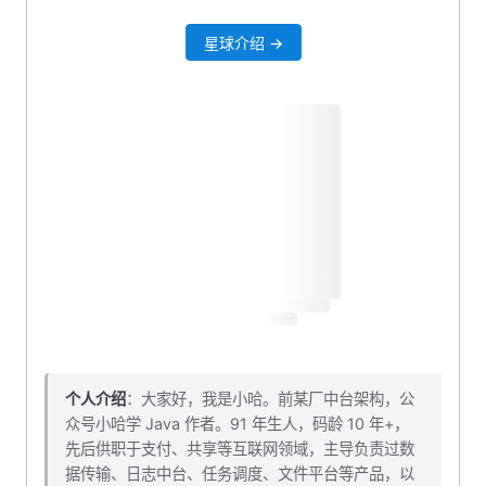
字段说明
星球介绍 →
索引说明
商品表设计
建表语句
字段说明
索引说明
商品图片表
字段说明
索引说明
商品详情表设计
建表语句
个人介绍
：大家好，我是小哈。前某厂中台架构，公
众号小哈学 Java 作者。91 年生人，码龄 10 年+，
字段说明
先后供职于支付、共享等互联网领域，主导负责过数
索引说明
据传输、日志中台、任务调度、文件平台等产品，以