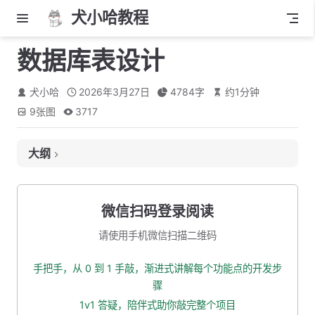
犬小哈教程
数据库表设计
犬小哈
2026年3月27日
4784
字
约
1
分钟
9
张图
3717
大纲
MySQL 本地环境搭建
秒杀业务分析
微信扫码登录阅读
核心业务流程
请使用手机微信扫描二维码
核心业务需求
手把手，从 0 到 1 手敲，渐进式讲解每个功能点的开发步
用户表设计
骤
建表语句
1v1 答疑，陪伴式助你敲完整个项目