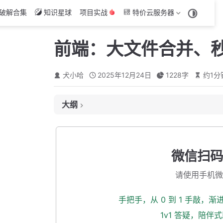
破解合集
知识星球
项目实战
特价云服务器
前端：大文件合并、
犬小哈
2025年12月24日
1228
字
约
1
分
大纲
合并
秒传
微信扫码
断点续传
请使用手机微
本小节源码下载
手把手，从 0 到 1 手敲，
1v1 答疑，陪伴