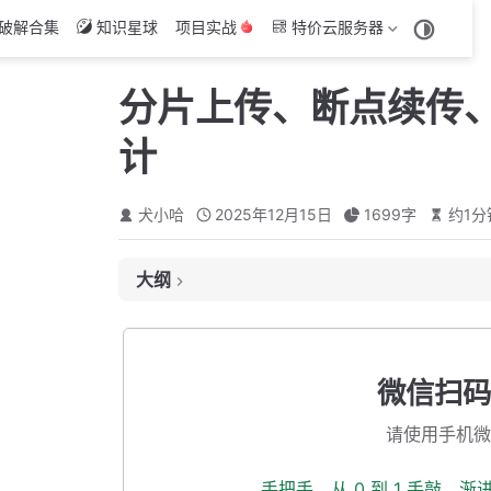
破解合集
知识星球
项目实战
特价云服务器
分片上传、断点续传
计
犬小哈
2025年12月15日
1699
字
约
1
分
大纲
分片上传
断点续传
微信扫码
秒传
请使用手机微
表设计
文件元数据表
手把手，从 0 到 1 手敲，