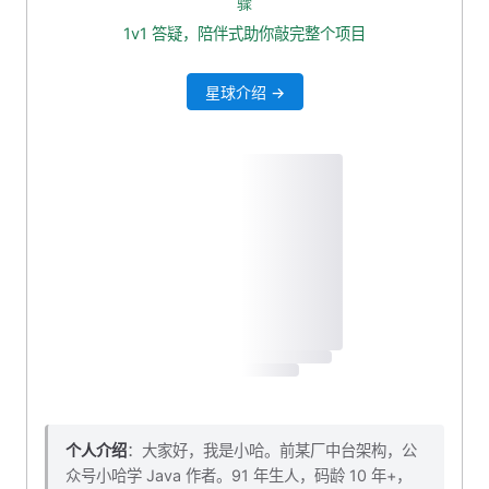
骤
入参 VO
1v1 答疑，陪伴式助你敲完整个项目
出参 VO
星球介绍 →
封装 mapper 分页查询方法
service 层
新建 controller 接口
测试一波
本小节源码下载
个人介绍
：大家好，我是小哈。前某厂中台架构，公
众号小哈学 Java 作者。91 年生人，码龄 10 年+，