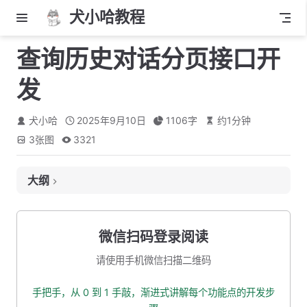
犬小哈教程
查询历史对话分页接口开
发
犬小哈
2025年9月10日
1106
字
约
1
分钟
3
张图
3321
大纲
接口定义
接口地址
微信扫码登录阅读
入参
请使用手机微信扫描二维码
出参
手把手，从 0 到 1 手敲，渐进式讲解每个功能点的开发步
出入参 VO