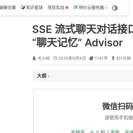
破解合集
知识星球
项目实战
特价云服务器
SSE 流式聊天对话
“聊天记忆” Advisor
犬小哈
2025年9月4日
1141
字
约
1
分钟
大纲
自定义 Advisor
编辑 controller 接口
微信扫码
测试一波
请使用手机微
本小节源码下载
手把手，从 0 到 1 手敲，