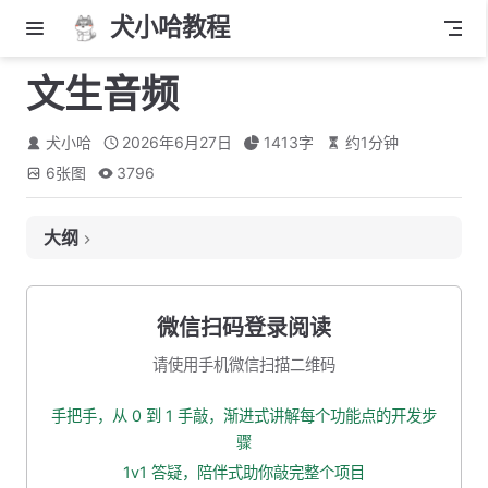
犬小哈教程
文生音频
犬小哈
2026年6月27日
1413
字
约
1
分钟
6
张图
3796
大纲
介绍
挑选大模型
微信扫码登录阅读
挑选音色
请使用手机微信扫描二维码
新增 Controller 控制器
手把手，从 0 到 1 手敲，渐进式讲解每个功能点的开发步
测试一波
骤
本小节源码下载
1v1 答疑，陪伴式助你敲完整个项目