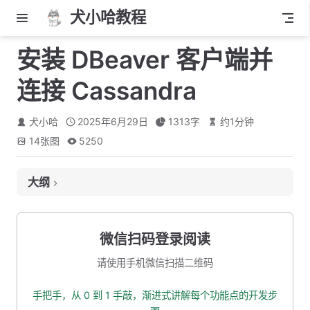
犬小哈教程
安装 DBeaver 客户端并
连接 Cassandra
犬小哈
2025年6月29日
1313
字
约
1
分钟
14
张图
5250
大纲
简介
下载
微信扫码登录阅读
开始安装
请使用手机微信扫描二维码
删除 jre 目录
手把手，从 0 到 1 手敲，渐进式讲解每个功能点的开发步
复制破解补丁