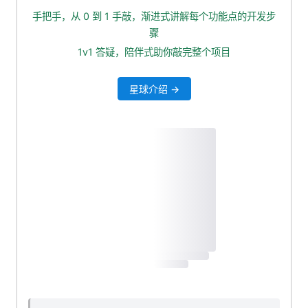
添加本地缓存
手把手，从 0 到 1 手敲，渐进式讲解每个功能点的开发步
初始化 Caffeine 实例
骤
查询本地缓存
1v1 答疑，陪伴式助你敲完整个项目
自测一波
星球介绍 →
本小节源码下载