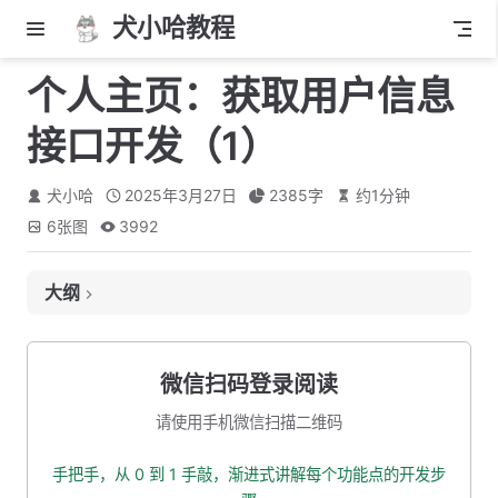
犬小哈教程
个人主页：获取用户信息
接口开发（1）
犬小哈
2025年3月27日
2385
字
约
1
分钟
6
张图
3992
大纲
接口定义
接口地址
微信扫码登录阅读
入参
请使用手机微信扫描二维码
出参
手把手，从 0 到 1 手敲，渐进式讲解每个功能点的开发步
创建接口出入参 VO