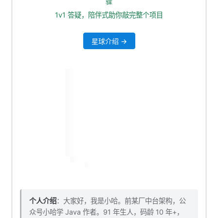
骤
入参
1v1 答疑，陪伴式助你敲完整个项目
出参
星球介绍 →
提供 Feign 接口声明
编写 service 业务层
查询数据库
计算年龄
Feign 调用计数服务
新增 controller 接口
测试一波
本小节源码下载
个人介绍
：大家好，我是小哈。前某厂中台架构，公
众号小哈学 Java 作者。91 年生人，码龄 10 年+，