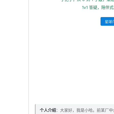
启动 logstash
1v1 答疑，陪伴
测试增量索引构建
星球介
小作业
个人介绍
：大家好，我是小哈。前某厂中台架