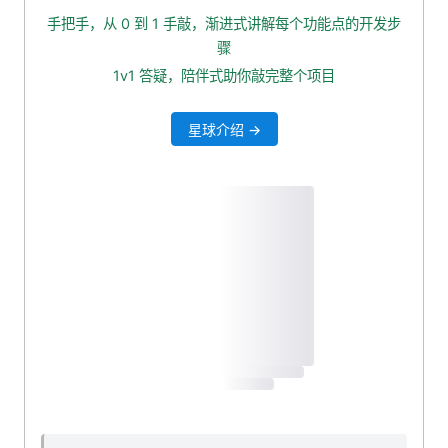
复制需要挂载的文件夹
手把手，从 0 到 1 手敲，渐进式讲解每个功能点的开发步
修改配置
骤
重新启动容器
1v1 答疑，陪伴式助你敲完整个项目
确认容器是否运行成功
星球介绍 →
安装 elasticsearch-head 可视化工具
下载 head 镜像
运行 head 容器
访问 head 控制台