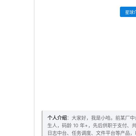
封装 JsonUtils 工具类
星球介
封装 mapper 方法
补充消费者逻辑
再次自测
本小节源码下载
个人介绍
：大家好，我是小哈。前某厂中台架
生人，码龄 10 年+，先后供职于支付
日志中台、任务调度、文件平台等产品，