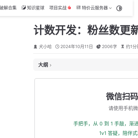
破解合集
知识星球
项目实战
特价云服务器
计数开发：粉丝数更
犬小哈
2024年10月11日
2006
字
约
1
分
大纲
声明 Topic 常量
发送 MQ
微信扫码
创建消费者
请使用手机微
整合 Guava 令牌桶削峰
测试一下
手把手，从 0 到 1 手敲，
计数更新入库
1v1 答疑，陪伴