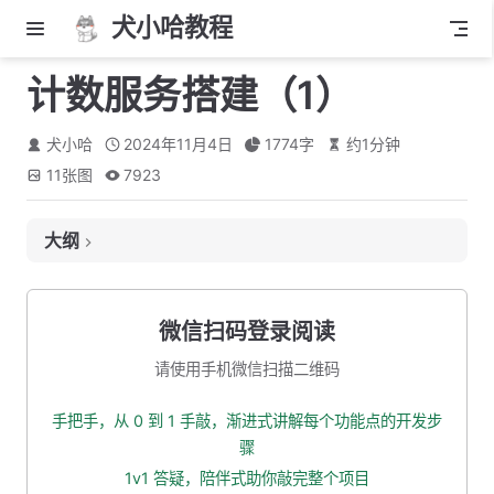
犬小哈教程
计数服务搭建（1）
犬小哈
2024年11月4日
1774
字
约
1
分钟
11
张图
7923
大纲
新建父模块
新建 api 模块
微信扫码登录阅读
新建 biz 模块
请使用手机微信扫描二维码
完善项目
手把手，从 0 到 1 手敲，渐进式讲解每个功能点的开发步
启动类
骤
application 配置文件
1v1 答疑，陪伴式助你敲完整个项目