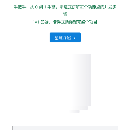
leaf 数据库添加业务记录
手把手，从 0 到 1 手敲，渐进式讲解每个功能点的开发步
封装 rpc 调用
骤
重构 service
1v1 答疑，陪伴式助你敲完整个项目
生成用户 ID
星球介绍 →
leaf 数据库添加业务记录
封装 rpc 调用
重构 service
本小节源码下载