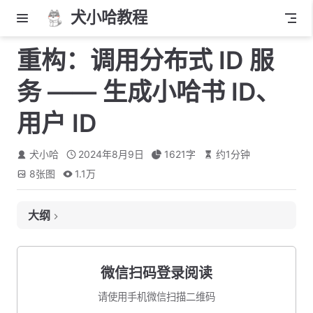
犬小哈教程
重构：调用分布式 ID 服
务 —— 生成小哈书 ID、
用户 ID
犬小哈
2024年8月9日
1621
字
约
1
分钟
8
张图
1.1万
大纲
封装 Feign 接口
添加依赖
微信扫码登录阅读
生成 小哈书 ID
请使用手机微信扫描二维码