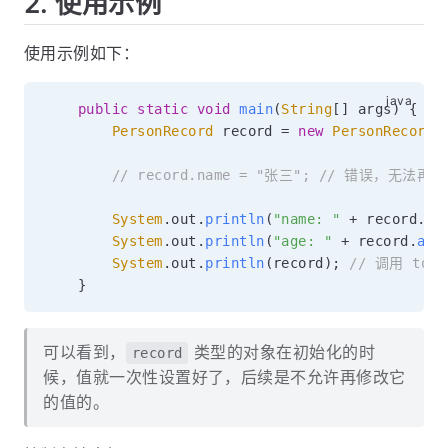
2. 使用示例
使用示例如下：
public
static
void
main
(
String
[
]
 args
)
{
PersonRecord
 record 
=
new
PersonRecord
(
// record.name = "张三"; // 错误，无法
System
.
out
.
println
(
"name: "
+
 record
.
na
System
.
out
.
println
(
"age: "
+
 record
.
age
System
.
out
.
println
(
record
)
;
// 调用 toSt
}
可以看到，
类型的对象在初始化的时
record
候，值就一次性设置好了，后续是不允许再修改它
的值的。