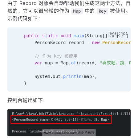
由于 Record 对象会自动帮助我们生成这两个方法，自
然的，它可以很轻松的作为
中的
被使用。
Map
key
示例代码如下：
public
static
void
main
(
String
[
]
 args
)
{
        PersonRecord record 
=
new
PersonRecord
(
// 作为 key 被使用
var
 map 
=
 Map
.
of
(
record
,
"喜欢唱、跳、Rap
        System
.
out
.
println
(
map
)
;
}
控制台输出如下：