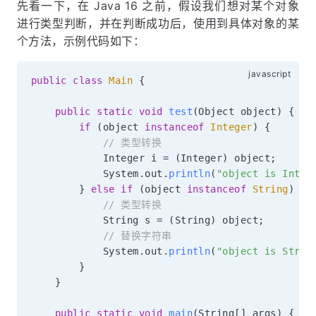
先看一下，在 Java 16 之前，假设我们想对某个对象
进行类型判断，并在判断成功后，使用到具体对象的某
个方法，示例代码如下：
public
class
Main
{
public
static
void
test
(
Object object
)
{
if
(
object 
instanceof
Integer
)
{
// 类型转换
            Integer i 
=
(
Integer
)
 object
;
            System
.
out
.
println
(
"object is Integ
}
else
if
(
object 
instanceof
String
)
{
// 类型转换
            String s 
=
(
String
)
 object
;
// 替换字符串
            System
.
out
.
println
(
"object is Strin
}
}
public
static
void
main
(
String
[
]
 args
)
{