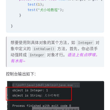
test
(
1
)
;
test
(
"犬小哈教程"
)
;
}
}
想要使用到具体对象的某个方法，如
对
Integer
象中定义的
方法，首先，你必须手
intValue()
动强转成
对象才行。
语法上有点啰嗦，
Integer
有木有~
控制台输出如下：