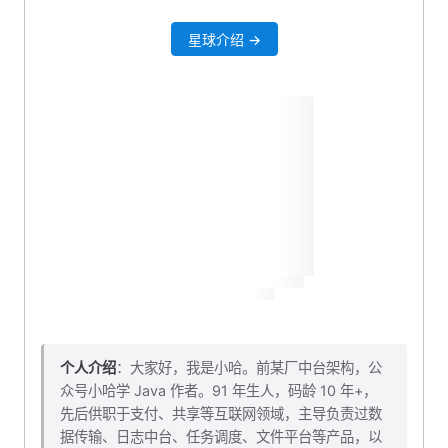
准备测试数据
星球介绍 →
插入测试数据
DO 数据对象
GoodsImgDO
GoodsDetailDO
Mapper 接口添加查询方法
GoodsImgDOMapper
GoodsDetailDOMapper
SeckillGoodsDOMapper
全局异常枚举
VO 对象
个人介绍
：大家好，我是小哈。前某厂中台架构，公
众号小哈学 Java 作者。91 年生人，码龄 10 年+，
入参 VO
先后供职于支付、共享等互联网领域，主导负责过数
出参 VO
据传输、日志中台、任务调度、文件平台等产品，以