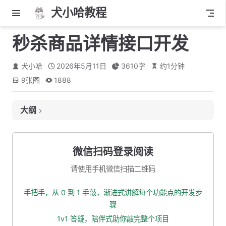
犬小哈教程
秒杀商品详情接口开发
犬小哈
2026年5月11日
3610
字
约
1
分钟
9
张图
1888
大纲
接口定义
接口地址
微信扫码登录阅读
入参
请使用手机微信扫描二维码
出参
手把手，从 0 到 1 手敲，渐进式讲解每个功能点的开发步
调整： 3.1 列表接口返参
骤
梳理业务逻辑
1v1 答疑，陪伴式助你敲完整个项目