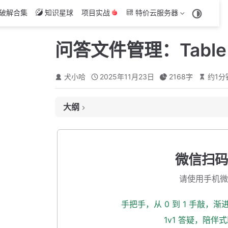
破解合集
知识星球
项目实战
特价云服务器
问答文件管理：Tabl
犬小哈
2025年11月23日
2168
字
约
1
分
大纲
添加 Loading 动画
添加 Table 条件查询
微信扫码
后端接口修改
请使用手机微
修改 Api 请求方法
重置按钮
手把手，从 0 到 1 手敲，
本小节源码下载
1v1 答疑，陪伴