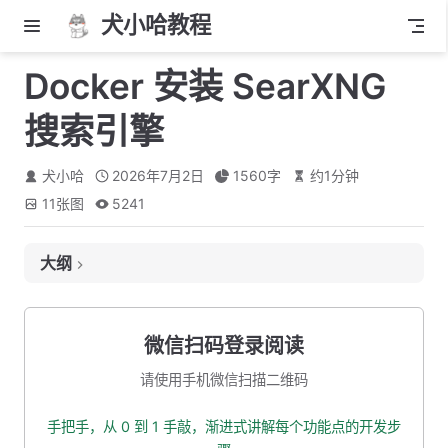
犬小哈教程
Docker 安装 SearXNG
搜索引擎
犬小哈
2026年7月2日
1560
字
约
1
分钟
11
张图
5241
大纲
联网搜索处理流程
简介
微信扫码登录阅读
下载镜像
请使用手机微信扫描二维码
创建挂载文件夹
手把手，从 0 到 1 手敲，渐进式讲解每个功能点的开发步
运行容器