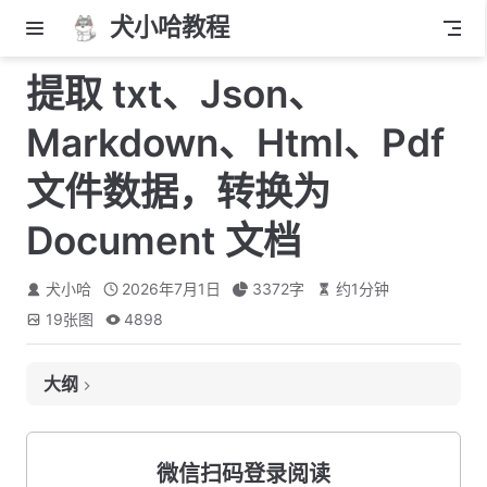
犬小哈教程
提取 txt、Json、
Markdown、Html、Pdf
文件数据，转换为
Document 文档
犬小哈
2026年7月1日
3372
字
约
1
分钟
19
张图
4898
大纲
提取 txt 文件
读取 Json 文件
微信扫码登录阅读