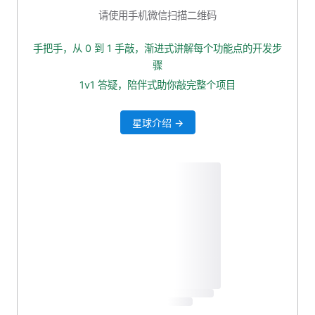
读取 Markdown
请使用手机微信扫描二维码
读取 Html
手把手，从 0 到 1 手敲，渐进式讲解每个功能点的开发步
读取 Pdf
骤
本小节源码下载
1v1 答疑，陪伴式助你敲完整个项目
星球介绍 →