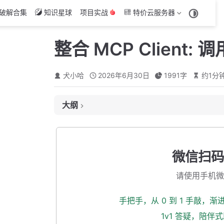
破解合集
知识星球
项目实战
特价云服务器
整合 MCP Client:
犬小哈
2026年6月30日
1991
字
约
1
分
大纲
MCP.so 介绍
申请 API Key
微信扫码
添加依赖
请使用手机微
添加配置
配置 ChatClient
手把手，从 0 到 1 手敲，
新增 Controller 控制器
1v1 答疑，陪伴