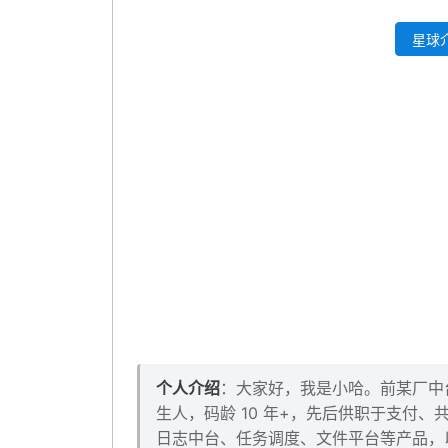
测试一波
星球介
场景1：IP 定位
场景2：天气情况
场景3：推荐附近高评分门店
本小节源码下载
个人介绍
：大家好，我是小哈。前某厂中台架
生人，码龄 10 年+，先后供职于支付
日志中台、任务调度、文件平台等产品，