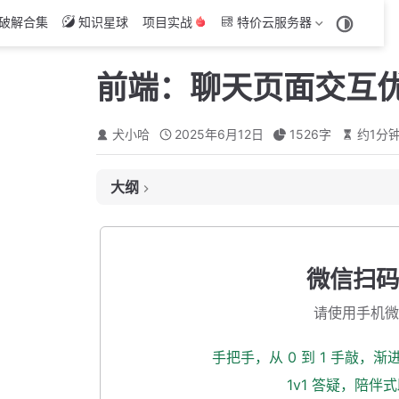
破解合集
知识星球
项目实战
特价云服务器
前端：聊天页面交互
犬小哈
2025年6月12日
1526
字
约
1
分
大纲
回车直接发送消息
输入框无内容时，发送按钮不可操作状态
微信扫码
聊天记录占满页面，样式问题
请使用手机微
自定义滚动条颜色
自动滚动到底部
手把手，从 0 到 1 手敲，
输入框输入内容过多，超出页面问题
1v1 答疑，陪伴