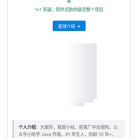
骤
自定义 Advisor
1v1 答疑，陪伴式助你敲完整个项目
添加 Lombok
星球介绍 →
创建 Advisor
配置自定义 Advisor
测试一下
本小节源码下载
个人介绍
：大家好，我是小哈。前某厂中台架构，公
众号小哈学 Java 作者。91 年生人，码龄 10 年+，