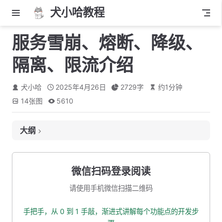
犬小哈教程
服务雪崩、熔断、降级、
隔离、限流介绍
犬小哈
2025年4月26日
2729
字
约
1
分钟
14
张图
5610
大纲
什么是服务雪崩？
服务雪崩的典型发生过程
微信扫码登录阅读
服务雪崩的恶劣影响
请使用手机微信扫描二维码
服务容错与流量治理
手把手，从 0 到 1 手敲，渐进式讲解每个功能点的开发步
熔断