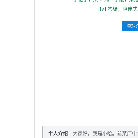
从数据库查询点赞状态
1v1 答疑，陪伴
解析 Lua 返回结果
星球介
已发布笔记列表缓存不存在时
自测一波
本小节源码下载
个人介绍
：大家好，我是小哈。前某厂中台架