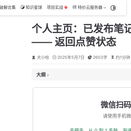
破解合集
知识星球
项目实战
特价云服务器
个人主页：已发布笔
—— 返回点赞状态
犬小哈
2025年5月7日
2603
字
约
1
分钟
大纲
点赞量：对博主本人保持实时性
批量获取笔记的点赞状态
微信扫码
返参添加是否点赞字段
请使用手机微
新建 Lua 脚本
执行 Lua 脚本
手把手，从 0 到 1 手敲，