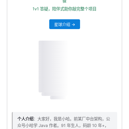
骤
为什么默认要设计成 Pull 长轮询模式？
1v1 答疑，陪伴式助你敲完整个项目
如何保证 MQ 的顺序消费的？
星球介绍 →
消息是怎么丢失的？
如何保证 RocketMQ 消息不丢失（可靠性保证）？
消息堆积了，怎么解决？
什么是消息堆积？
怎么解决？
个人介绍
：大家好，我是小哈。前某厂中台架构，公
众号小哈学 Java 作者。91 年生人，码龄 10 年+，