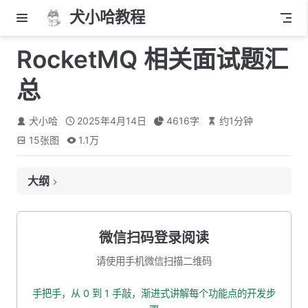
犬小哈教程
RocketMQ 相关面试题汇
总
犬小哈
2025年4月14日
4616
字
约
1
分钟
15
张图
1.1万
大纲
项目为什么用到了消息中间件？
说说 RocketMQ 的架构是如何设计的？
微信扫码登录阅读
谈谈 MQ 是如何流转的？
请使用手机微信扫描二维码
为什么项目使用 RocketMQ, 而不是 RabbitMQ、Kafka 呢？
手把手，从 0 到 1 手敲，渐进式讲解每个功能点的开发步
RocketMQ 的消息是推模式（Push），还是拉模式（Pull）？