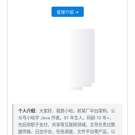
评论服务：计算热度值
星球介绍 →
定义需要消费的 Topic
添加快手 Buffer Trigger 依赖
JsonUtil 工具类添加转 Set 方法
创建消费者
测试一波
创建 BO 业务类
CommentDO 补充子评论数
热度值计算工具类
mapper 封装批量更新评论热度值
批量更新热度值
个人介绍
：大家好，我是小哈。前某厂中台架构，公
众号小哈学 Java 作者。91 年生人，码龄 10 年+，
自测一波
先后供职于支付、共享等互联网领域，主导负责过数
本小节源码下载
据传输、日志中台、任务调度、文件平台等产品，以