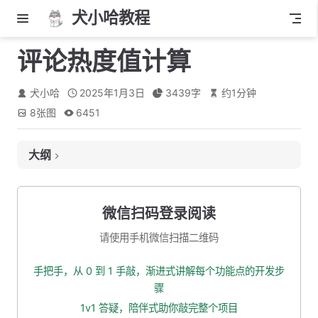
犬小哈教程
评论热度值计算
犬小哈
2025年1月3日
3439
字
约
1
分钟
8
张图
6451
大纲
什么是评论热度？
为什么需要评论热度值？
微信扫码登录阅读
热度计算规则
请使用手机微信扫描二维码
评论表添加热度字段
手把手，从 0 到 1 手敲，渐进式讲解每个功能点的开发步
计数服务：定义 Topic
骤
计数服务：发送 MQ
1v1 答疑，陪伴式助你敲完整个项目