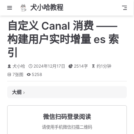
犬小哈教程
自定义 Canal 消费 ——
构建用户实时增量 es 索
引
犬小哈
2024年12月17日
2514
字
约
1
分钟
7
张图
5258
大纲
流程梳理
重构 mapper 查询
微信扫码登录阅读
封装 mapper —— 查询用户索引所需数据
请使用手机微信扫描二维码