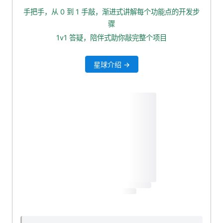
用户表：INSERT 事件
手把手，从 0 到 1 手敲，渐进式讲解每个功能点的开发步
用户表：UPDATE 事件
骤
bulk 批量操作 Elasticsearch
1v1 答疑，陪伴式助你敲完整个项目
同步用户、笔记索引
星球介绍 →
删除用户文档
自测一波
本小节源码下载