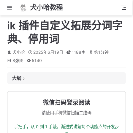
犬小哈教程
ik 插件自定义拓展分词字
典、停用词
犬小哈
2025年6月19日
1188
字
约
1
分钟
8
张图
5140
大纲
自定义扩展分词字典
为什么需要自定义字典？
微信扫码登录阅读
配置自定义字典
请使用手机微信扫描二维码
测试效果
手把手，从 0 到 1 手敲，渐进式讲解每个功能点的开发步
自定义拓展停用词