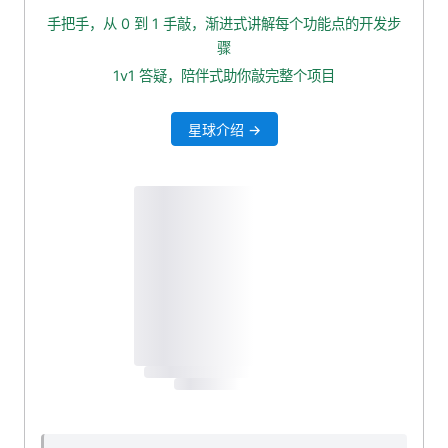
消费者代码逻辑梳理
手把手，从 0 到 1 手敲，渐进式讲解每个功能点的开发步
创建 MQ DTO
骤
创建 Lua 脚本
1v1 答疑，陪伴式助你敲完整个项目
创建 Redis Key 常量类
星球介绍 →
执行 Lua 脚本
数据写库
添加到布隆过滤器
测试一波
本小节源码