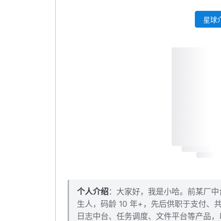
ApacheBench
星球介
wrk
结语
个人介绍
：大家好，我是小哈。前某厂中台架
生人，码龄 10 年+，先后供职于支付
日志中台、任务调度、文件平台等产品，