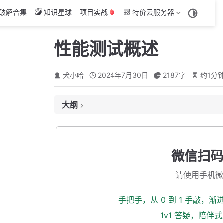
破解合集
知识星球
项目实战
特价云服务器
性能测试概述
犬小哈
2024年7月30日
2187
字
约
1
分
大纲
相关术语介绍
易混淆的术语
微信扫码
VU (并发用户) 和 TPS 换算
请使用手机微
如何获取 VU (并发用户) 和TPS ？
性能测试工具对比
手把手，从 0 到 1 手敲，
Apache JMeter
1v1 答疑，陪伴