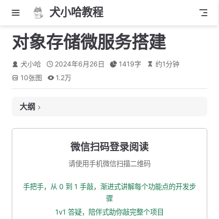
犬小哈教程
对象存储微服务搭建
犬小哈
2024年6月26日
1419
字
约
1
分钟
10
张图
1.2万
大纲
项目基本结构
新建父模块
微信扫码登录阅读
新建 xiaohashu-oss-api 子模块
请使用手机微信扫描二维码
新建 xiaohashu-oss-biz 业务模块
手把手，从 0 到 1 手敲，渐进式讲解每个功能点的开发步
项目启动类
骤
application.yml 配置文件
1v1 答疑，陪伴式助你敲完整个项目