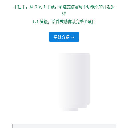
4. 提取全局日期格式化常量
手把手，从 0 到 1 手敲，渐进式讲解每个功能点的开发步
5. 最后一点思索~
骤
6. 小作业：将自定义的 Jackson 封装成 starter
1v1 答疑，陪伴式助你敲完整个项目
本小节源码下载
星球介绍 →